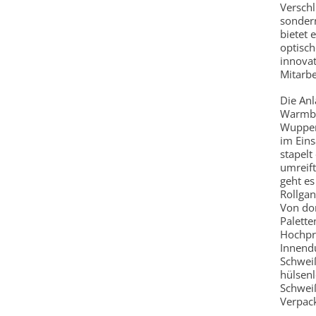
Verschl
sondern
bietet 
optisc
innovat
Mitarbe
Die Anl
Warmba
Wupper
im Eins
stapelt
umreift
geht e
Rollga
Von dor
Palette
Hochpr
Innend
Schweiß
hülsenl
Schweiß
Verpac