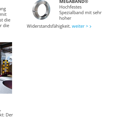
MEGABAND®
Hochfestes
ung
Spezialband mit sehr
 mit
hoher
t die
r die
Widerstandsfähigkeit.
weiter >
,
kt: Der