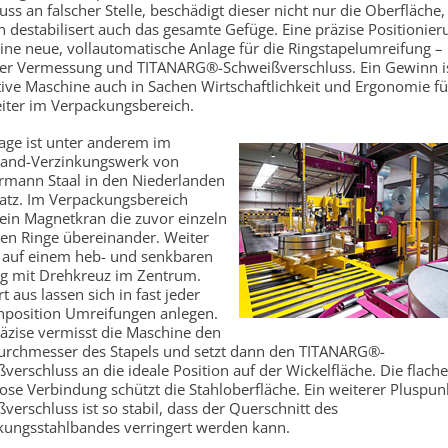
uss an falscher Stelle, beschädigt dieser nicht nur die Oberfläche,
 destabilisert auch das gesamte Gefüge. Eine präzise Positionier
eine neue, vollautomatische Anlage für die Ringstapelumreifung –
her Vermessung und TITANARG®-Schweißverschluss. Ein Gewinn is
ive Maschine auch in Sachen Wirtschaftlichkeit und Ergonomie fü
iter im Verpackungsbereich.
age ist unter anderem im
nd-Verzinkungswerk von
mann Staal in den Niederlanden
atz. Im Verpackungsbereich
 ein Magnetkran die zuvor einzeln
en Ringe übereinander. Weiter
s auf einem heb- und senkbaren
ng mit Drehkreuz im Zentrum.
t aus lassen sich in fast jeder
nposition Umreifungen anlegen.
äzise vermisst die Maschine den
urchmesser des Stapels und setzt dann den TITANARG®-
verschluss an die ideale Position auf der Wickelfläche. Die flache
ose Verbindung schützt die Stahloberfläche. Ein weiterer Pluspun
verschluss ist so stabil, dass der Querschnitt des
kungsstahlbandes verringert werden kann.