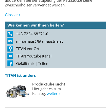
auußerdem bei der Stapelung der Packstücke keine
Zwischenhölzer verwendet werden.
Glossar
Wie können wir Ihnen helfen?
+43 7224 68271-0
m.hornaus@titan-austria.at
TITAN vor Ort
TITAN Youtube Kanal
Gefällt mir
|
Teilen
TITAN ist anders
Produktübersicht
Hier geht es zum
Katalog.
weiter